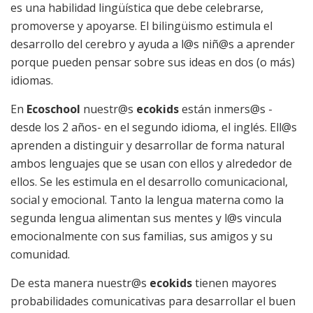
es una habilidad lingüística que debe celebrarse,
promoverse y apoyarse. El bilingüismo estimula el
desarrollo del cerebro y ayuda a l@s niñ@s a aprender
porque pueden pensar sobre sus ideas en dos (o más)
idiomas.
En
Eco
s
c
h
oo
l
nuestr@s
eco
k
i
d
s
están inmers@s -
desde los 2 años- en el segundo idioma, el inglés. Ell@s
aprenden a distinguir y desarrollar de forma natural
ambos lenguajes que se usan con ellos y alrededor de
ellos. Se les estimula en el desarrollo comunicacional,
social y emocional. Tanto la lengua materna como la
segunda lengua alimentan sus mentes y l@s vincula
emocionalmente con sus familias, sus amigos y su
comunidad.
De esta manera nuestr@s
eco
k
i
d
s
tienen mayores
probabilidades comunicativas para desarrollar el buen