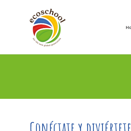
H
Conéctate y diviértet