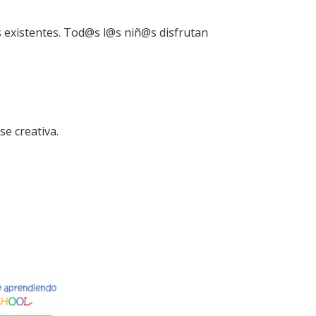
 existentes. Tod@s l@s niñ@s disfrutan
se creativa.