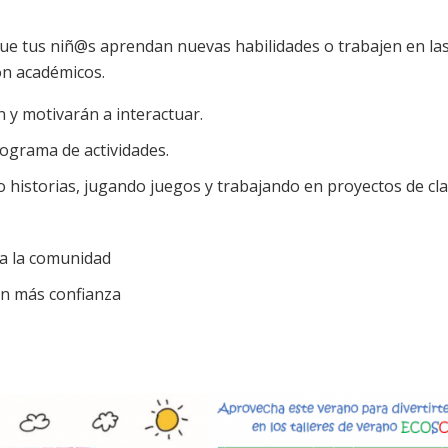
Middle School
Air keepers
ECO community
e tus niñ@s aprendan nuevas habilidades o trabajen en las
High School
Fire keepers
School calendar
on académicos.
Water keepers
 y motivarán a interactuar.
ograma de actividades.
 historias, jugando juegos y trabajando en proyectos de cla
o a la comunidad
en más confianza