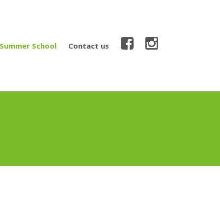
Summer School
Contact us
 2
iteria
January 2020
2020
February 2020
rocess
019