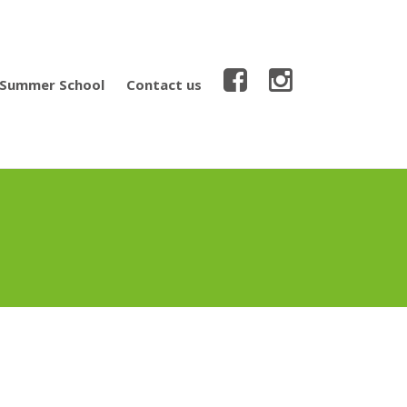
Summer School
Contact us
 2
iteria
January 2020
2020
February 2020
rocess
019