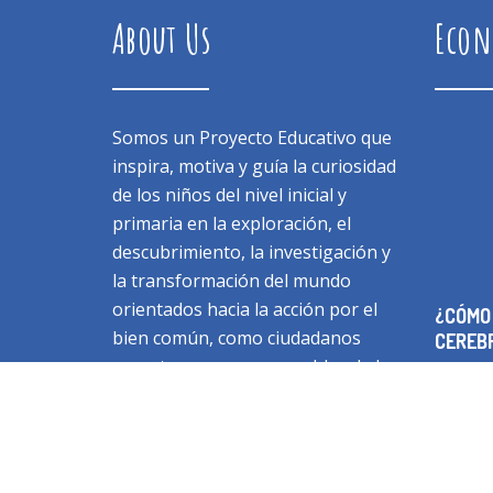
About Us
Econ
Somos un Proyecto Educativo que
inspira, motiva y guía la curiosidad
de los niños del nivel inicial y
primaria en la exploración, el
descubrimiento, la investigación y
la transformación del mundo
orientados hacia la acción por el
¿CÓMO
bien común, como ciudadanos
CEREB
respetuosos y responsables de la
Dic 29 
vida en su entorno natural, la
comunidad y el mundo global.